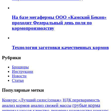
На базе мегафермы ООО «Камский Бекон»
проходит Федеральный день поля по
кормопроизводству
Технология заготовки качественных кормов
Рубрики
Брошюры
Инструкции
Новости
Статьи
Популярные метки
Конкурс «Лучший силос/сенаж»
НДК переваримость
грубые корма
анализ кормов
анализ свежей массы
качество люцерны
козоводство
конкурс
интервал укосов