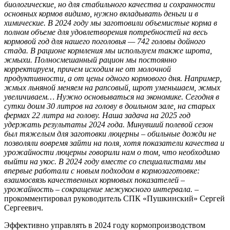
биологические, но для стабильного качества и сохранности
основных кормов видимо, нужно вкладывать деньги и в
химические. В 2024 году мы заготовили объемистые корма в
полном объеме для удовлетворения потребностей на весь
кормовой год для нашего поголовья — 742 головы дойного
стада. В рационе кормления мы используем также шрота,
жмыхи. Полносмешанный рацион мы постоянно
корректируем, причем исходим не от молочной
продуктивности, а от цены одного кормового дня. Например,
жмых льняной меняем на рапсовый, шрот уменьшаем, жмых
увеличиваем… Нужно основываться на экономике. Сегодня в
сутки доим 30 литров на голову в доильном зале, на старых
фермах 22 литра на голову. Наша задача на 2025 год
удержать результаты 2024 года. Минувший полевой сезон
был тяжелым для заготовки люцерны – обильные дожди не
позволяли вовремя зайти на поля, хотя показатели качества и
урожайности люцерны говорили нам о том, что необходимо
выйти на укос. В 2024 году вместе со специалистами мы
впервые работали с новым подходом в кормозаготовке:
взаимосвязь качественных кормовых показателей –
урожайность – сокращение межукосного интервала.
–
прокомментировал руководитель СПК «Пушкинский» Сергей
Сергеевич.
Эффективно управлять в 2024 году кормопроизводством