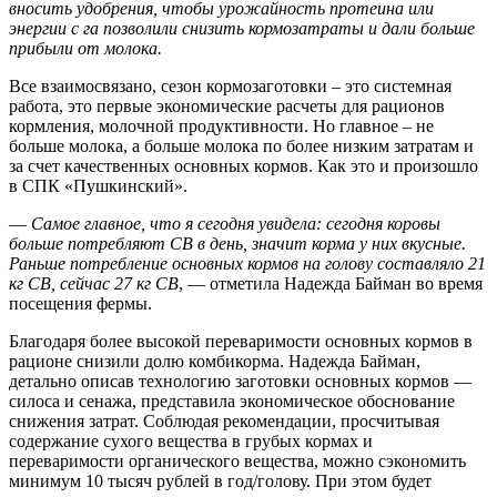
вносить удобрения, чтобы урожайность протеина или
энергии с га позволили снизить кормозатраты и дали больше
прибыли от молока.
Все взаимосвязано, сезон кормозаготовки – это системная
работа, это первые экономические расчеты для рационов
кормления, молочной продуктивности. Но главное – не
больше молока, а больше молока по более низким затратам и
за счет качественных основных кормов. Как это и произошло
в СПК «Пушкинский».
—
Самое главное, что я сегодня увидела: сегодня коровы
больше потребляют СВ в день, значит корма у них вкусные.
Раньше потребление основных кормов на голову составляло 21
кг СВ, сейчас 27 кг СВ
, — отметила Надежда Байман во время
посещения фермы.
Благодаря более высокой переваримости основных кормов в
рационе снизили долю комбикорма. Надежда Байман,
детально описав технологию заготовки основных кормов —
силоса и сенажа, представила экономическое обоснование
снижения затрат. Соблюдая рекомендации, просчитывая
содержание сухого вещества в грубых кормах и
переваримости органического вещества, можно сэкономить
минимум 10 тысяч рублей в год/голову. При этом будет