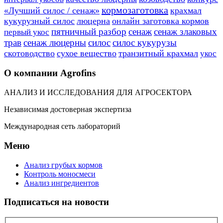
кормозаготовка
«Лучший силос / сенаж»
крахмал
кукурузный силос
люцерна
онлайн заготовка кормов
пятничный разбор
сенаж
сенаж злаковых
первый укос
трав
сенаж люцерны
силос
силос кукурузы
скотоводство
сухое вещество
транзитный крахмал
укос
О компании Agrofins
АНАЛИЗ И ИССЛЕДОВАНИЯ ДЛЯ АГРОСЕКТОРА
Независимая достоверная экспертиза
Международная сеть лабораторий
Меню
Анализ грубых кормов
Контроль моносмеси
Анализ ингредиентов
Подписаться на новости