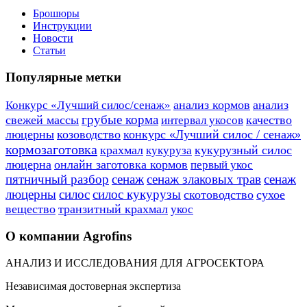
Брошюры
Инструкции
Новости
Статьи
Популярные метки
анализ кормов
анализ
Конкурс «Лучший силос/сенаж»
грубые корма
свежей массы
качество
интервал укосов
люцерны
козоводство
конкурс «Лучший силос / сенаж»
кормозаготовка
крахмал
кукурузный силос
кукуруза
люцерна
онлайн заготовка кормов
первый укос
пятничный разбор
сенаж
сенаж злаковых трав
сенаж
люцерны
силос
силос кукурузы
скотоводство
сухое
вещество
транзитный крахмал
укос
О компании Agrofins
АНАЛИЗ И ИССЛЕДОВАНИЯ ДЛЯ АГРОСЕКТОРА
Независимая достоверная экспертиза