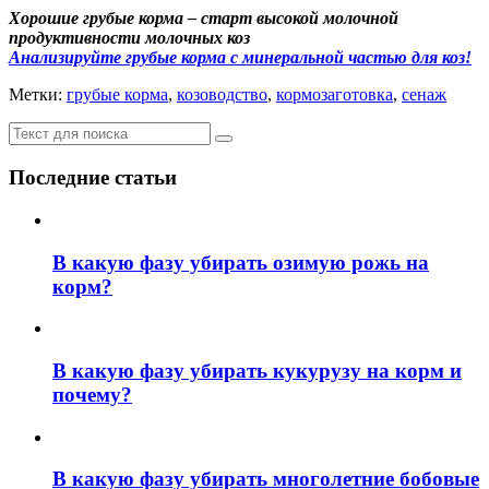
Хорошие грубые корма – старт высокой молочной
продуктивности молочных коз
Анализируйте грубые корма с минеральной частью для коз!
Метки:
грубые корма
,
козоводство
,
кормозаготовка
,
сенаж
Последние статьи
В какую фазу убирать озимую рожь на
корм?
В какую фазу убирать кукурузу на корм и
почему?
В какую фазу убирать многолетние бобовые