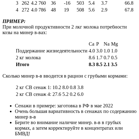
3
262
4.2
760
36
-16
503
5.4
3.7
66.8
4
272
4.0
786
48
19
508
5.6
2.9
67.8
ПРИМЕР:
При молочной продуктивности 2 лкг молока потребности
козы на минер в-вах:
Ca
P
Na
Mg
Поддержание жизнедеятельности
4.0
3.0
1.0
1.0
2 кг молока
8.6
1.7
0.7
0.5
Итого
8.3
8.5
2.1
3.5
Сколько минер в-в вводится в рацион с грубыми кормами:
2 кг СВ сенаж 1:
10.2
8.0
0.8
3.8
2 кг СВ сенаж 4:
27.6
5.2
0.2
6.0
Сенажи в примере: заготовка в РФ в мае 2022
Очень большая вариативность в сенажах по содержанию
минер в-в
Берите во внимание наличие минер. в-в в грубых
кормах, а затем корректируйте в концентратах или
БМВД!