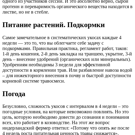
одного из участников сессии. И это абсолютно верно, сырой
протеин и переваримость органического вещества находится в
листве, но не в стебле.
Питание растений. Подкормки
Самое замечательное в систематических укосах каждые 4
недели — это то, что вы облегчаете себе задачу с
подкормками. Правильная практика, регламент работ, таков:
1-й день кошения, 2-й день закладка на траншею, укрытие, 3-й
день – внесение удобрений (органических или минеральных).
Удобрениям необходимы 3 недели для эффективной
доступности в кормлении трав. Или разбавление навоза водой
– для инжекторного внесения в почву и быстрой доступности
корневой системе травосмеси.
Погода
Безусловно, сложность укосов с интервалом в 4 недели – это
погодные условия, на которые невозможно повлиять. Но это
цель, которую необходимо довести до сознания и понимания
всех, кто работает в козоводстве. На этот же вопрос
нидерландский фермер ответил: «Потому что опять же после
4 недель роста питательная ценность травы снижается».