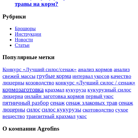
травы на корм?
Рубрики
Брошюры
Инструкции
Новости
Статьи
Популярные метки
анализ кормов
анализ
Конкурс «Лучший силос/сенаж»
грубые корма
свежей массы
качество
интервал укосов
люцерны
козоводство
конкурс «Лучший силос / сенаж»
кормозаготовка
крахмал
кукурузный силос
кукуруза
люцерна
онлайн заготовка кормов
первый укос
пятничный разбор
сенаж
сенаж злаковых трав
сенаж
люцерны
силос
силос кукурузы
скотоводство
сухое
вещество
транзитный крахмал
укос
О компании Agrofins