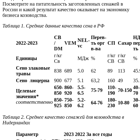
Посмотрите на питательность заготовленных сенажей в
России и какой результат качество оказывает на экономику
бизнеса козоводства.
Таблица 1. Средние данные качества сена в РФ
СВ
Перев-
Н
NEL-
2022-2023
/
VEM
ть орг
СП
Сахар
пе
vc
DM
в-ва
ть
г/кг
г/кг
г/кг
Единицы
МДж
%
%
Св
СВ
СВ
Сено злаковые
838
689
5.0
62
89
113
45.
травы
Сено люцерна
900
677
5.1
63,2
160
49
35.
650-
860-
5.5-
110-
40-
75-79
70-150
Целевые
850
920
6.5
190
70
значения*
850-
750-
5.2-
180-
30-
соответственно
64-76
10-80
925
850
6.2
230
60
Таблица 2. Среднее качество сенажей для козоводства в
Нидерландах
Параметр
2023
2022
За все годы