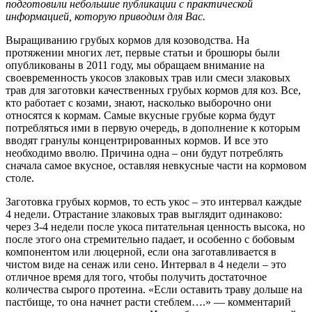
подготовили небольшие публикации с практической
информацией, которую приводим для Вас.
Выращиванию грубых кормов для козоводства. На
протяжении многих лет, первые статьи и брошюры были
опубликованы в 2011 году, мы обращаем внимание на
своевременность укосов злаковых трав или смеси злаковых
трав для заготовки качественных грубых кормов для коз. Все,
кто работает с козами, знают, насколько выборочно они
относятся к кормам. Самые вкусные грубые корма будут
потребляться ими в первую очередь, в дополнение к которым
вводят гранулы концентрированных кормов. И все это
необходимо вволю. Причина одна – они будут потреблять
сначала самое вкусное, оставляя невкусные части на кормовом
столе.
Заготовка грубых кормов, то есть укос – это интервал каждые
4 недели. Отрастание злаковых трав выглядит одинаково:
через 3-4 недели после укоса питательная ценность высока, но
после этого она стремительно падает, и особенно с бобовым
компонентом или люцерной, если она заготавливается в
чистом виде на сенаж или сено. Интервал в 4 недели – это
отличное время для того, чтобы получить достаточное
количества сырого протеина. «Если оставить траву дольше на
пастбище, то она начнет расти стеблем….» — комментарий