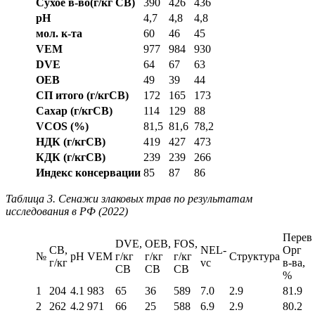
Сухое в-во(г/кг СВ)
390
426
436
рН
4,7
4,8
4,8
мол. к-та
60
46
45
VEM
977
984
930
DVE
64
67
63
OEB
49
39
44
СП итого (г/кгСВ)
172
165
173
Сахар (г/кгСВ)
114
129
88
VCOS
(%)
81,5
81,6
78,2
НДК (г/кгСВ)
419
427
473
КДК (г/кгСВ)
239
239
266
Индекс консервации
85
87
86
Таблица 3. Сенажи злаковых трав по результатам
исследования в РФ (2022)
Перев
DVE,
OEB,
FOS,
СВ,
NEL-
Орг
№
pH
VEM
г/кг
г/кг
г/кг
Структура
г/кг
vc
в-ва,
СВ
СВ
СВ
%
1
204
4.1
983
65
36
589
7.0
2.9
81.9
2
262
4.2
971
66
25
588
6.9
2.9
80.2