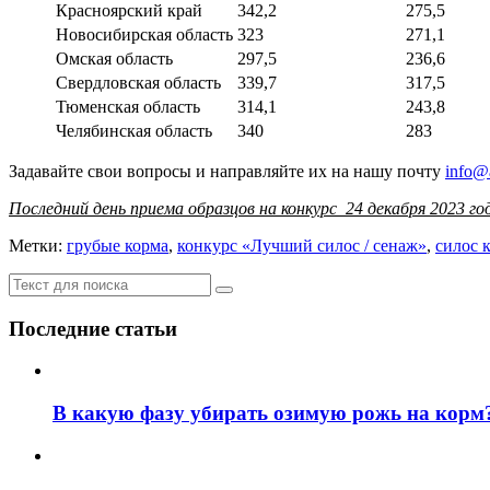
Красноярский край
342,2
275,5
Новосибирская область
323
271,1
Омская область
297,5
236,6
Свердловская область
339,7
317,5
Тюменская область
314,1
243,8
Челябинская область
340
283
Задавайте свои вопросы и направляйте их на нашу почту
info@a
Последний день приема образцов на конкурс 24 декабря 2023 го
Метки:
грубые корма
,
конкурс «Лучший силос / сенаж»
,
силос 
Последние статьи
В какую фазу убирать озимую рожь на корм