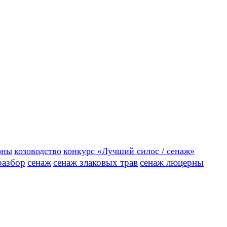
рны
козоводство
конкурс «Лучший силос / сенаж»
разбор
сенаж
сенаж злаковых трав
сенаж люцерны