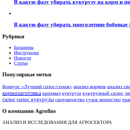
В какую фазу убирать кукурузу на корм и п
В какую фазу убирать многолетние бобовые
Рубрики
Брошюры
Инструкции
Новости
Статьи
Популярные метки
анализ кормов
анализ св
Конкурс «Лучший силос/сенаж»
кормозаготовка
крахмал
кукурузный силос
л
кукуруза
силос
силос кукурузы
скотоводство
сухое вещество
тра
О компании Agrofins
АНАЛИЗ И ИССЛЕДОВАНИЯ ДЛЯ АГРОСЕКТОРА