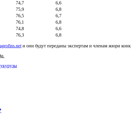
74,7
6,6
75,9
6,8
76,5
6,7
76,1
6,8
74,8
6,6
76,3
6,8
grofins.net
и они будут переданы экспертам и членам жюри конк
да.
кукурузы
?