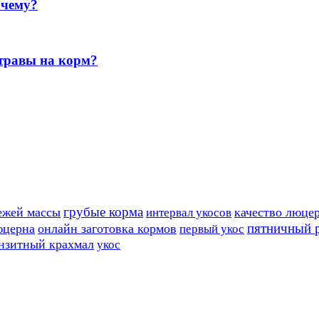
очему?
 травы на корм?
грубые корма
ежей массы
качество люце
интервал укосов
пятничный 
юцерна
онлайн заготовка кормов
первый укос
нзитный крахмал
укос