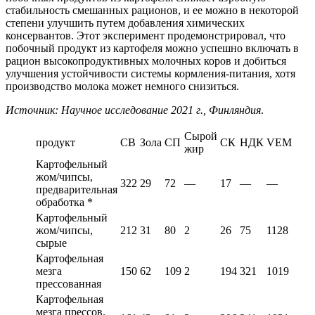
стабильность смешанных рационов, и ее можно в некоторой
степени улучшить путем добавления химических
консервантов. Этот эксперимент продемонстрировал, что
побочный продукт из картофеля можно успешно включать в
рацион высокопродуктивных молочных коров и добиться
улучшения устойчивости системы кормления-питания, хотя
производство молока может немного снизиться.
Источник: Научное исследование 2021 г., Финляндия
.
Сырой
продукт
СВ
Зола
СП
СК
НДК
VEM
жир
Картофельный
жом/чипсы,
322
29
72
—
17
—
—
предварительная
обработка *
Картофельный
жом/чипсы,
212
31
80
2
26
75
1128
сырые
Картофельная
мезга
150
62
109
2
194
321
1019
прессованная
Картофельная
мезга прессов.