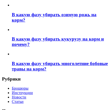
В какую фазу убирать озимую рожь на
корм?
В какую фазу убирать кукурузу на корм и
почему?
В какую фазу убирать многолетние бобовые
травы на корм?
Рубрики
Брошюры
Инструкции
Новости
Статьи