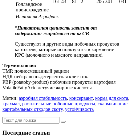
161
43
81
2
206
341
1031
Голландское
происхождение
Источник Агрофинс
*Питательная ценность зависит от
содержания жира/масел на кг СВ
Существуют и другие виды побочных продуктов
картофеля, которые используются в кормлении
КРС (молочного и мясного направления).
Терминология:
TMR полносмешанный рацион
НДК нейтрально-детергентная клетчатка
PBP (potatoby-product) побочные продукты картофеля
VolatileFattyAcid летучие жирные кислоты
Метки:
аэробная стабильность
,
консервант
,
корма для скота
,
крахмал
,
растительные побочные продукты
,
скармливание
картофельных отходов скоту
,
устойчивость
Последние статьи