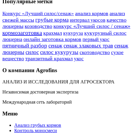
Популярные метки
анализ кормов
анализ
Конкурс «Лучший силос/сенаж»
грубые корма
свежей массы
качество
интервал укосов
люцерны
козоводство
конкурс «Лучший силос / сенаж»
кормозаготовка
крахмал
кукурузный силос
кукуруза
люцерна
онлайн заготовка кормов
первый укос
пятничный разбор
сенаж
сенаж злаковых трав
сенаж
люцерны
силос
силос кукурузы
скотоводство
сухое
вещество
транзитный крахмал
укос
О компании Agrofins
АНАЛИЗ И ИССЛЕДОВАНИЯ ДЛЯ АГРОСЕКТОРА
Независимая достоверная экспертиза
Международная сеть лабораторий
Меню
Анализ грубых кормов
Контроль моносмеси