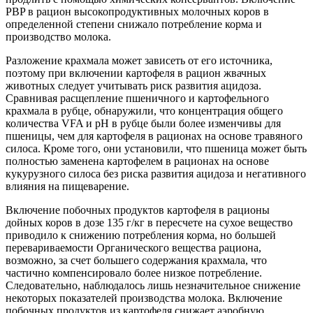
PBP в рацион высокопродуктивных молочных коров в
определенной степени снижало потребление корма и
производство молока.
Разложение крахмала может зависеть от его источника,
поэтому при включении картофеля в рацион жвачных
животных следует учитывать риск развития ацидоза.
Сравнивая расщепление пшеничного и картофельного
крахмала в рубце, обнаружили, что концентрация общего
количества VFA и рН в рубце были более изменчивы для
пшеницы, чем для картофеля в рационах на основе травяного
силоса. Кроме того, они установили, что пшеница может быть
полностью заменена картофелем в рационах на основе
кукурузного силоса без риска развития ацидоза и негативного
влияния на пищеварение.
Включение побочных продуктов картофеля в рационы
дойных коров в дозе 135 г/кг в пересчете на сухое вещество
приводило к снижению потребления корма, но большей
перевариваемости Органического вещества рациона,
возможно, за счет большего содержания крахмала, что
частично компенсировало более низкое потребление.
Следовательно, наблюдалось лишь незначительное снижение
некоторых показателей производства молока. Включение
побочных продуктов из картофеля снижает аэробную