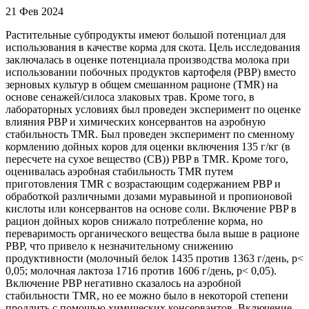
21 Фев 2024
Растительные субпродукты имеют большой потенциал для
использования в качестве корма для скота. Цель исследования
заключалась в оценке потенциала производства молока при
использовании побочных продуктов картофеля (PBP) вместо
зерновых культур в общем смешанном рационе (TMR) на
основе сенажей/силоса злаковых трав. Кроме того, в
лабораторных условиях был проведен эксперимент по оценке
влияния PBP и химических консервантов на аэробную
стабильность TMR. Был проведен эксперимент по сменному
кормлению дойных коров для оценки включения 135 г/кг (в
пересчете на сухое вещество (СВ)) PBP в TMR. Кроме того,
оценивалась аэробная стабильность TMR путем
приготовления TMR с возрастающим содержанием PBP и
обработкой различными дозами муравьиной и пропионовой
кислоты или консервантов на основе соли. Включение PBP в
рацион дойных коров снижало потребление корма, но
переваримость органического вещества была выше в рационе
PBP, что привело к незначительному снижению
продуктивности (молочный белок 1435 против 1363 г/день, p<
0,05; молочная лактоза 1716 против 1606 г/день, p< 0,05).
Включение PBP негативно сказалось на аэробной
стабильности TMR, но ее можно было в некоторой степени
продлить с помощью химических консервантов. Включение