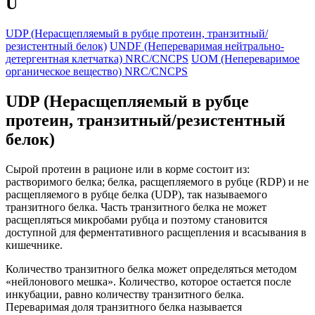
U
UDP (Нерасщепляемый в рубце протеин, транзитный/
резистентный белок)
UNDF (Непереваримая нейтрально-
детергентная клетчатка) NRC/CNCPS
UOM (Непереваримое
органическое вещество) NRC/CNCPS
UDP (Нерасщепляемый в рубце
протеин, транзитный/резистентный
белок)
Сырой протеин в рационе или в корме состоит из:
растворимого белка; белка, расщепляемого в рубце (RDP) и не
расщепляемого в рубце белка (UDP), так называемого
транзитного белка. Часть транзитного белка не может
расщепляться микробами рубца и поэтому становится
доступной для ферментативного расщепления и всасывания в
кишечнике.
Количество транзитного белка может определяться методом
«нейлонового мешка». Количество, которое остается после
инкубации, равно количеству транзитного белка.
Переваримая доля транзитного белка называется