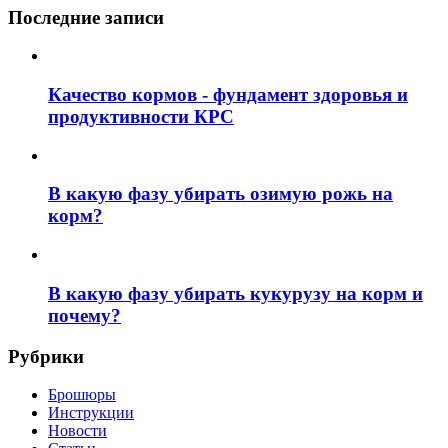
Последние записи
Качество кормов - фундамент здоровья и
продуктивности КРС
В какую фазу убирать озимую рожь на
корм?
В какую фазу убирать кукурузу на корм и
почему?
Рубрики
Брошюры
Инструкции
Новости