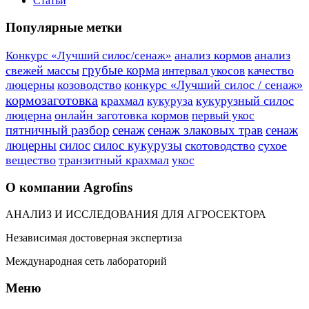
Статьи
Популярные метки
анализ кормов
анализ
Конкурс «Лучший силос/сенаж»
грубые корма
свежей массы
качество
интервал укосов
люцерны
козоводство
конкурс «Лучший силос / сенаж»
кормозаготовка
крахмал
кукурузный силос
кукуруза
люцерна
онлайн заготовка кормов
первый укос
пятничный разбор
сенаж
сенаж злаковых трав
сенаж
люцерны
силос
силос кукурузы
скотоводство
сухое
вещество
транзитный крахмал
укос
О компании Agrofins
АНАЛИЗ И ИССЛЕДОВАНИЯ ДЛЯ АГРОСЕКТОРА
Независимая достоверная экспертиза
Международная сеть лабораторий
Меню