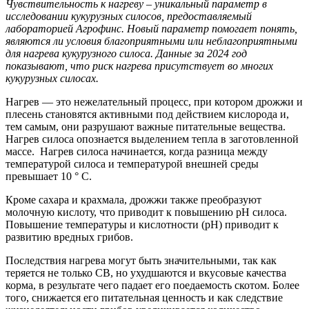
Чувствительность к нагреву – уникальный параметр в
исследовании кукурузных силосов, предоставляемый
лабораторией Агрофинс. Новый параметр помогает понять,
являются ли условия благоприятными или неблагоприятными
для нагрева кукурузного силоса. Данные за 2024 год
показывают, что риск нагрева присутствует во многих
кукурузных силосах.
Нагрев — это нежелательный процесс, при котором дрожжи и
плесень становятся активными под действием кислорода и,
тем самым, они разрушают важные питательные вещества.
Нагрев силоса опознается выделением тепла в заготовленной
массе. Нагрев силоса начинается, когда разница между
температурой силоса и температурой внешней среды
превышает 10 ° C.
Кроме сахара и крахмала, дрожжи также преобразуют
молочную кислоту, что приводит к повышению рН силоса.
Повышение температуры и кислотности (pH) приводит к
развитию вредных грибов.
Последствия нагрева могут быть значительными, так как
теряется не только СВ, но ухудшаются и вкусовые качества
корма, в результате чего падает его поедаемость скотом. Более
того, снижается его питательная ценность и как следствие