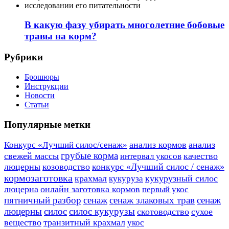
В какую фазу убирать многолетние бобовые
травы на корм?
Рубрики
Брошюры
Инструкции
Новости
Статьи
Популярные метки
анализ кормов
анализ
Конкурс «Лучший силос/сенаж»
грубые корма
свежей массы
качество
интервал укосов
люцерны
козоводство
конкурс «Лучший силос / сенаж»
кормозаготовка
крахмал
кукурузный силос
кукуруза
люцерна
онлайн заготовка кормов
первый укос
пятничный разбор
сенаж
сенаж злаковых трав
сенаж
люцерны
силос
силос кукурузы
скотоводство
сухое
вещество
транзитный крахмал
укос