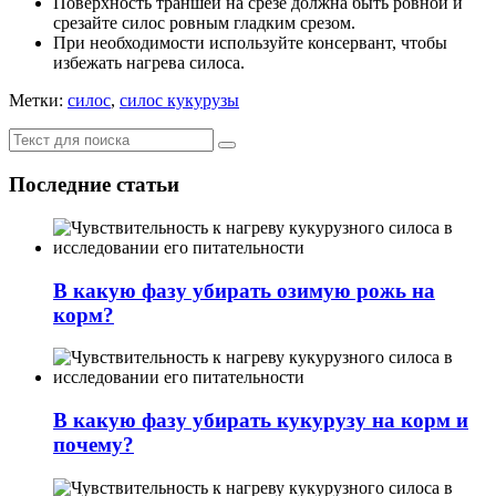
Поверхность траншеи на срезе должна быть ровной и
срезайте силос ровным гладким срезом.
При необходимости используйте консервант, чтобы
избежать нагрева силоса.
Метки:
силос
,
силос кукурузы
Последние статьи
В какую фазу убирать озимую рожь на
корм?
В какую фазу убирать кукурузу на корм и
почему?