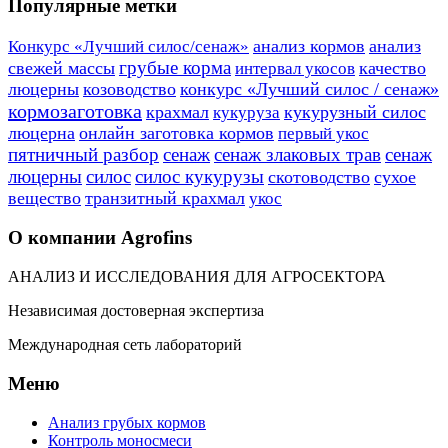
Популярные метки
анализ кормов
анализ
Конкурс «Лучший силос/сенаж»
грубые корма
свежей массы
качество
интервал укосов
люцерны
козоводство
конкурс «Лучший силос / сенаж»
кормозаготовка
крахмал
кукурузный силос
кукуруза
люцерна
онлайн заготовка кормов
первый укос
пятничный разбор
сенаж
сенаж злаковых трав
сенаж
люцерны
силос
силос кукурузы
скотоводство
сухое
вещество
транзитный крахмал
укос
О компании Agrofins
АНАЛИЗ И ИССЛЕДОВАНИЯ ДЛЯ АГРОСЕКТОРА
Независимая достоверная экспертиза
Международная сеть лабораторий
Меню
Анализ грубых кормов
Контроль моносмеси