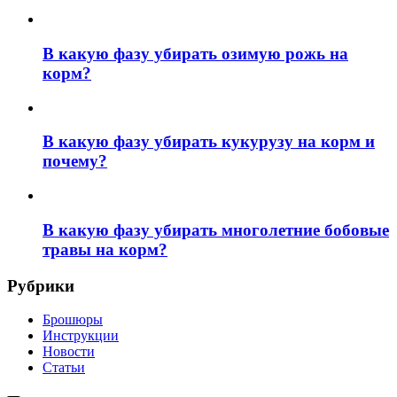
В какую фазу убирать озимую рожь на
корм?
В какую фазу убирать кукурузу на корм и
почему?
В какую фазу убирать многолетние бобовые
травы на корм?
Рубрики
Брошюры
Инструкции
Новости
Статьи