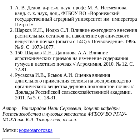
А. В. Дедов, д-р с.-х. наук, проф.; М. А. Несмеянова,
канд. с.-х. наук, доц., ФГБОУ ВО «Воронежский
государственный аграрный университет им. императора
Петра I»
Шарков И.Н., Иодко С.Л. Влияние ежегодного внесения
растительных остатков на накопление органического
вещества в почвах (опыты с 14С) // Почвоведение. 1996.
№ 9. С. 1073-1077.
150. Шарков И.Н., Данилова А.А. Влияние
агротехнических приемов на изменение содержания
гумуса в пахотных почвах // Агрохимия. 2010. № 12. С.
72-81.
Русакова И.В., Еськов А.И. Оценка влияния
длительного применения соломы на воспроизводство
органического вещества дерново-подзолистой почвы //
Доклады Российской сельскохозяйственной академии.
2011. № 5. С. 28-31.
Автор – Виноградов Иван Сергеевич, доцент кафедры
Растениеводства и луговых экосистем ФГБОУ ВО РГАУ-
МСХА им. К.А. Тимирязева, к.с-х.н.
Метки:
кормозаготовка