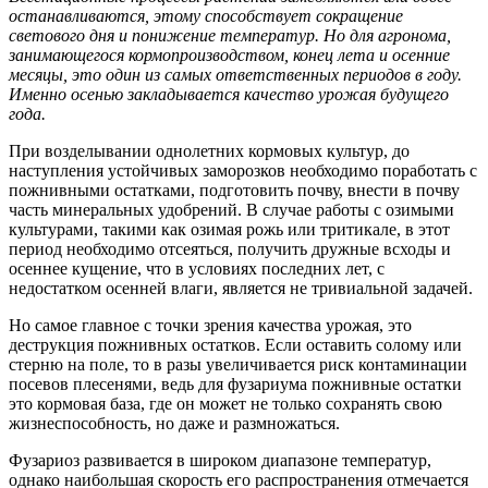
останавливаются, этому способствует сокращение
светового дня и понижение температур. Но для агронома,
занимающегося кормопроизводством, конец лета и осенние
месяцы, это один из самых ответственных периодов в году.
Именно осенью закладывается качество урожая будущего
года.
При возделывании однолетних кормовых культур, до
наступления устойчивых заморозков необходимо поработать с
пожнивными остатками, подготовить почву, внести в почву
часть минеральных удобрений. В случае работы с озимыми
культурами, такими как озимая рожь или тритикале, в этот
период необходимо отсеяться, получить дружные всходы и
осеннее кущение, что в условиях последних лет, с
недостатком осенней влаги, является не тривиальной задачей.
Но самое главное с точки зрения качества урожая, это
деструкция пожнивных остатков. Если оставить солому или
стерню на поле, то в разы увеличивается риск контаминации
посевов плесенями, ведь для фузариума пожнивные остатки
это кормовая база, где он может не только сохранять свою
жизнеспособность, но даже и размножаться.
Фузариоз развивается в широком диапазоне температур,
однако наибольшая скорость его распространения отмечается