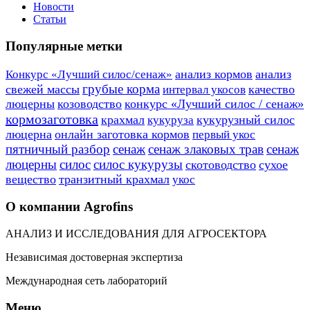
Новости
Статьи
Популярные метки
анализ кормов
анализ
Конкурс «Лучший силос/сенаж»
грубые корма
свежей массы
качество
интервал укосов
люцерны
козоводство
конкурс «Лучший силос / сенаж»
кормозаготовка
крахмал
кукурузный силос
кукуруза
люцерна
онлайн заготовка кормов
первый укос
пятничный разбор
сенаж
сенаж злаковых трав
сенаж
люцерны
силос
силос кукурузы
скотоводство
сухое
вещество
транзитный крахмал
укос
О компании Agrofins
АНАЛИЗ И ИССЛЕДОВАНИЯ ДЛЯ АГРОСЕКТОРА
Независимая достоверная экспертиза
Международная сеть лабораторий
Меню