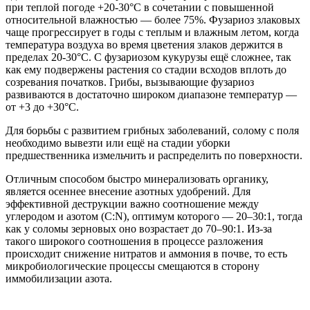
при теплой погоде +20-30°С в сочетании с повышенной
относительной влажностью — более 75%. Фузариоз злаковых
чаще прогрессирует в годы с теплым и влажным летом, когда
температура воздуха во время цветения злаков держится в
пределах 20-30°С. С фузариозом кукурузы ещё сложнее, так
как ему подвержены растения со стадии всходов вплоть до
созревания початков. Грибы, вызывающие фузариоз
развиваются в достаточно широком диапазоне температур —
от +3 до +30°С.
Для борьбы с развитием грибных заболеваний, солому с поля
необходимо вывезти или ещё на стадии уборки
предшественника измельчить и распределить по поверхности.
Отличным способом быстро минерализовать органику,
является осеннее внесение азотных удобрений. Для
эффективной деструкции важно соотношение между
углеродом и азотом (С:N), оптимум которого — 20–30:1, тогда
как у соломы зерновых оно возрастает до 70–90:1. Из-за
такого широкого соотношения в процессе разложения
происходит снижение нитратов и аммония в почве, то есть
микробиологические процессы смещаются в сторону
иммобилизации азота.