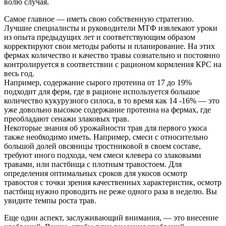
волю случая.
Самое главное — иметь свою собственную стратегию.
Лучшие специалисты и руководители МТФ извлекают уроки
из опыта предыдущих лет и соответствующим образом
корректируют свои методы работы и планирование. На этих
фермах количество и качество травы сознательно и постоянно
контролируется в соответствии с рационом кормления КРС на
весь год.
Например, содержание сырого протеина от 17 до 19%
подходит для ферм, где в рационе используется большое
количество кукурузного силоса, в то время как 14 -16% — это
уже довольно высокое содержание протеина на фермах, где
преобладают сенажи злаковых трав.
Некоторые знания об урожайности трав для первого укоса
также необходимо иметь. Например, смеси с относительно
большой долей овсяницы тростниковой в своем составе,
требуют иного подхода, чем смеси клевера со злаковыми
травами, или пастбища с плотным травостоем. Для
определения оптимальных сроков для укосов осмотр
травостоя с точки зрения качественных характеристик, осмотр
пастбищ нужно проводить не реже одного раза в неделю. Вы
увидите темпы роста трав.
Еще один аспект, заслуживающий внимания, — это внесение