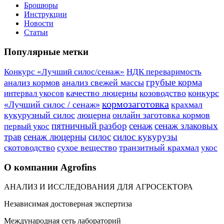
Брошюры
Инструкции
Новости
Статьи
Популярные метки
Конкурс «Лучший силос/сенаж»
НДК переваримость
грубые корма
анализ кормов
анализ свежей массы
качество люцерны
козоводство
конкурс
интервал укосов
кормозаготовка
«Лучший силос / сенаж»
крахмал
кукурузный силос
люцерна
онлайн заготовка кормов
пятничный разбор
сенаж
сенаж злаковых
первый укос
трав
сенаж люцерны
силос
силос кукурузы
скотоводство
сухое вещество
транзитный крахмал
укос
О компании Agrofins
АНАЛИЗ И ИССЛЕДОВАНИЯ ДЛЯ АГРОСЕКТОРА
Независимая достоверная экспертиза
Международная сеть лабораторий