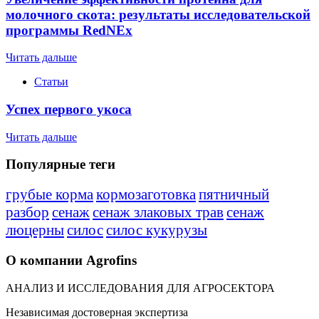
молочного скота: результаты исследовательской
программы RedNEx
Читать дальше
Статьи
Успех первого укоса
Читать дальше
Популярные теги
грубые корма
кормозаготовка
пятничный
разбор
сенаж
сенаж злаковых трав
сенаж
люцерны
силос
силос кукурузы
О компании Agrofins
АНАЛИЗ И ИССЛЕДОВАНИЯ ДЛЯ АГРОСЕКТОРА
Независимая достоверная экспертиза