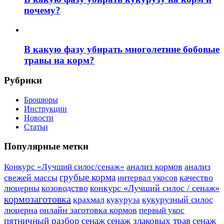
почему?
В какую фазу убирать многолетние бобовые
травы на корм?
Рубрики
Брошюры
Инструкции
Новости
Статьи
Популярные метки
анализ кормов
анализ
Конкурс «Лучший силос/сенаж»
грубые корма
свежей массы
качество
интервал укосов
люцерны
козоводство
конкурс «Лучший силос / сенаж»
кормозаготовка
крахмал
кукурузный силос
кукуруза
люцерна
онлайн заготовка кормов
первый укос
пятничный разбор
сенаж
сенаж злаковых трав
сенаж