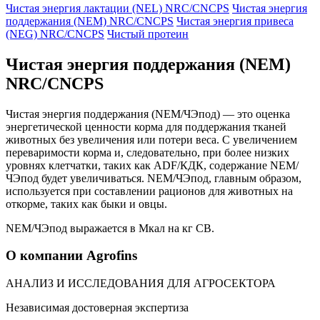
Чистая энергия лактации (NEL) NRC/CNCPS
Чистая энергия
поддержания (NEM) NRC/CNCPS
Чистая энергия привеса
(NEG) NRC/CNCPS
Чистый протеин
Чистая энергия поддержания (NEM)
NRC/CNCPS
Чистая энергия поддержания (NEM/ЧЭпод) — это оценка
энергетической ценности корма для поддержания тканей
животных без увеличения или потери веса. С увеличением
переваримости корма и, следовательно, при более низких
уровнях клетчатки, таких как ADF/КДК, содержание NEM/
ЧЭпод будет увеличиваться. NEM/ЧЭпод, главным образом,
используется при составлении рационов для животных на
откорме, таких как быки и овцы.
NEM/ЧЭпод выражается в Мкал на кг СВ.
О компании Agrofins
АНАЛИЗ И ИССЛЕДОВАНИЯ ДЛЯ АГРОСЕКТОРА
Независимая достоверная экспертиза