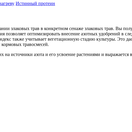
нагреву
Истинный протеин
итании злаковых трав в конкретном сенаже злаковых трав. Вы п
я позволяет оптимизировать внесение азотных удобрений в сле
 Индекс также учитывает вегетационную стадию культуры. Это д
 кормовых травосмесей.
 на источники азота и его усвоение растениями и выражается в