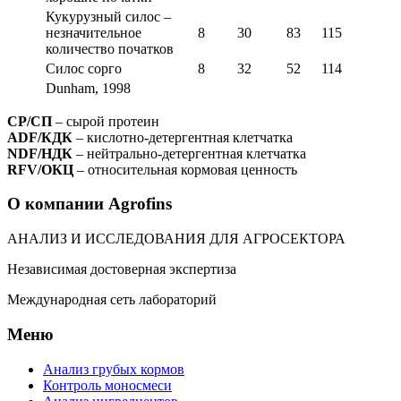
Кукурузный силос –
незначительное
8
30
83
115
количество початков
Силос сорго
8
32
52
114
Dunham, 1998
CP/СП
– сырой протеин
ADF/КДК
– кислотно-детергентная клетчатка
NDF/НДК
– нейтрально-детергентная клетчатка
RFV/ОКЦ
– относительная кормовая ценность
О компании Agrofins
АНАЛИЗ И ИССЛЕДОВАНИЯ ДЛЯ АГРОСЕКТОРА
Независимая достоверная экспертиза
Международная сеть лабораторий
Меню
Анализ грубых кормов
Контроль моносмеси