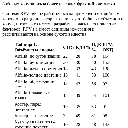
бобовых кормов, из-за более высоких фракций клетчатки.
Систему RFV лучше работает, когда применяется к дойным
коровам, в рационе которых используют бобовые объемистые
корма, поскольку система разрабатывалась на основе этих
факторов. RFV не имеет единицы измерения и
рассчитывается на основе сухого вещества.
Таблица 1.
НДК
RFV
/
СП
%
КДК
%
Объёмистые корма.
%
ОКЦ
Alfalfa- до бутонизации
22
28
38
164
Alfalfa- бутонизация
20
30
40
152
Alfalfa- начало цветения
18
33
43
138
Alfalfa-полное цветение
16
41
53
100
Alfalfa- образование
14
43
56
92
семян
Alfalfa + злаковые
13
39
54
101
травы
Костер, перед
10
35
63
91
цветением
Костер — цветение
7
49
81
58
Кукурузный силосe-
10
28
48
133
хорошие початки