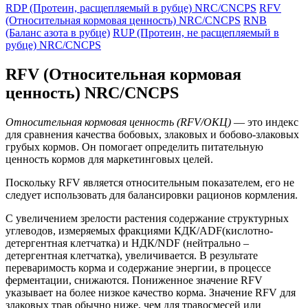
RDP (Протеин, расщепляемый в рубце) NRC/CNCPS
RFV
(Относительная кормовая ценность) NRC/CNCPS
RNB
(Баланс азота в рубце)
RUP (Протеин, не расщепляемый в
рубце) NRC/CNCPS
RFV (Относительная кормовая
ценность) NRC/CNCPS
Относительная кормовая ценность (RFV/ОКЦ)
— это индекс
для сравнения качества бобовых, злаковых и бобово-злаковых
грубых кормов. Он помогает определить питательную
ценность кормов для маркетинговых целей.
Поскольку RFV является относительным показателем, его не
следует использовать для балансировки рационов кормления.
С увеличением зрелости растения содержание структурных
углеводов, измеряемых фракциями КДК/ADF(кислотно-
детергентная клетчатка) и НДК/NDF (нейтрально –
детергентная клетчатка), увеличивается. В результате
переваримость корма и содержание энергии, в процессе
ферментации, снижаются. Пониженное значение RFV
указывает на более низкое качество корма. Значение RFV для
злаковых трав обычно ниже, чем для травосмесей или