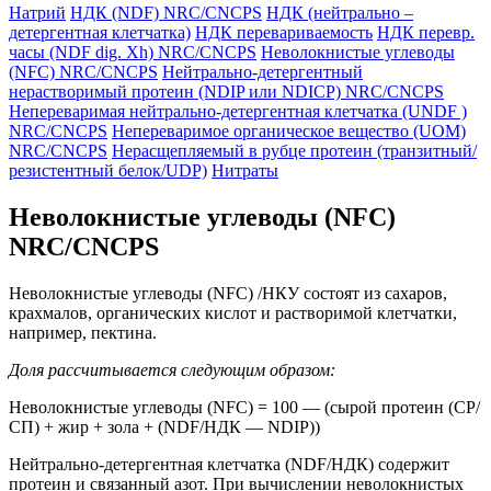
Натрий
НДК (NDF) NRC/CNCPS
НДК (нейтрально –
детергентная клетчатка)
НДК перевариваемость
НДК перевр.
часы (NDF dig. Xh) NRC/CNCPS
Неволокнистые углеводы
(NFC) NRC/CNCPS
Нейтрально-детергентный
нерастворимый протеин (NDIP или NDICP) NRC/CNCPS
Непереваримая нейтрально-детергентная клетчатка (UNDF )
NRC/CNCPS
Непереваримое органическое вещество (UOM)
NRC/CNCPS
Нерасщепляемый в рубце протеин (транзитный/
резистентный белок/UDP)
Нитраты
Неволокнистые углеводы (NFC)
NRC/CNCPS
Неволокнистые углеводы (NFC) /НКУ состоят из сахаров,
крахмалов, органических кислот и растворимой клетчатки,
например, пектина.
Доля рассчитывается следующим образом:
Неволокнистые углеводы (NFC) = 100 — (сырой протеин (CP/
СП) + жир + зола + (NDF/НДК — NDIP))
Нейтрально-детергентная клетчатка (NDF/НДК) содержит
протеин и связанный азот. При вычислении неволокнистых