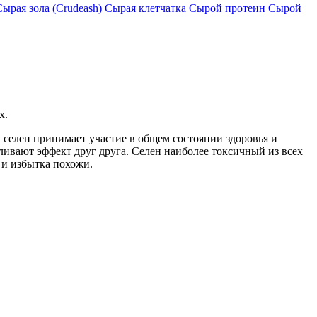
Сырая зола (Crudeash)
Сырая клетчатка
Сырой протеин
Сырой
х.
 селен принимает участие в общем состоянии здоровья и
ивают эффект друг друга. Селен наиболее токсичный из всех
 и избытка похожи.