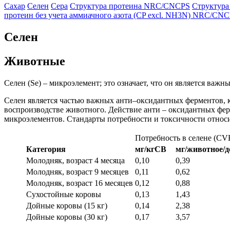
Сахар
Селен
Сера
Структура протеина NRC/CNCPS
Структур
протеин без учета аммиачного азота (CP excl. NH3N) NRC/CN
Селен
Животные
Селен (Se) – микроэлемент; это означает, что он является важ
Селен является частью важных анти–оксидантных ферментов, к
воспроизводстве животного. Действие анти – оксидантных фер
микроэлементов. Стандарты потребности и токсичности относи
Потребность в селене (CV
Категория
мг
/
кгСВ
мг
/
животное
/
д
Молодняк, возраст 4 месяца
0,10
0,39
Молодняк, возраст 9 месяцев
0,11
0,62
Молодняк, возраст 16 месяцев
0,12
0,88
Сухостойные коровы
0,13
1,43
Дойные коровы (15 кг)
0,14
2,38
Дойные коровы (30 кг)
0,17
3,57