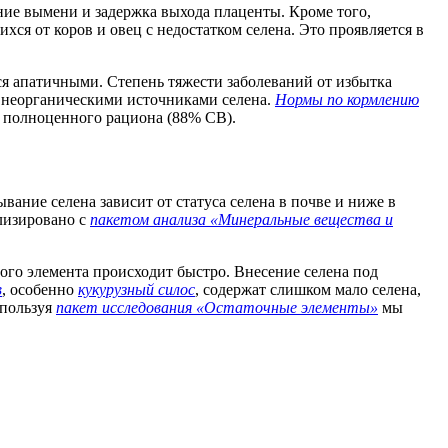
ие вымени и задержка выхода плаценты. Кроме того,
хся от коров и овец с недостатком селена. Это проявляется в
я апатичными. Степень тяжести заболеваний от избытка
с неорганическими источниками селена.
Нормы по кормлению
кг полноценного рациона (88% СВ).
вание селена зависит от статуса селена в почве и ниже в
лизировано с
пакетом анализа «Минеральные вещества и
ного элемента происходит быстро. Внесение селена под
в
, особенно
кукурузный силос
, содержат слишком мало селена,
спользуя
пакет исследования «Остаточные элементы»
мы