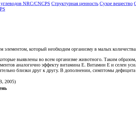
а углеводов NRC/CNCPS
Структурная ценность
Сухое вещество
CPS
ным элементом, который необходим организму в малых количества
оторые выявлены во всем организме животного. Таким образом,
ментов аналогично эффекту витамина Е. Витамин Е и селен усил
тельно близки друг к другу. В дополнении, симптомы дефицита
B, 2005)
ень