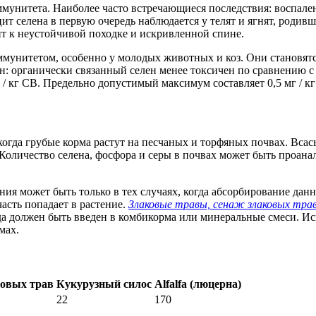
унитета. Наиболее часто встречающиеся последствия: воспален
 селена в первую очередь наблюдается у телят и ягнят, родивши
т к неустойчивой походке и искривленной спине.
мунитетом, особенно у молодых животных и коз. Они становятс
ен: органически связанный селен менее токсичен по сравнению 
г / кг СВ. Предельно допустимый максимум составляет 0,5 мг / 
огда грубые корма растут на песчаных и торфяных почвах. Всасы
Количество селена, фосфора и серы в почвах может быть проана
ния может быть только в тех случаях, когда абсорбирование дан
часть попадает в растение.
Злаковые травы, сенаж злаковых тра
гда должен быть введен в комбикорма или минеральные смеси. И
мах.
ковых трав
Кукурузный силос
Alfalfa
(люцерна)
22
170
—
—