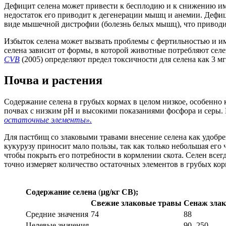
Дефицит селена может привести к бесплодию и к снижению имм
недостаток его приводит к дегенерации мышц и анемии. Дефицит
виде мышечной дистрофии (болезнь белых мышц), что приводи
Избыток селена может вызвать проблемы с фертильностью и им
селена зависит от формы, в которой животные потребляют сел
CVB
(2005) определяют предел токсичности для селена как 3 м
Почва и растения
Содержание селена в грубых кормах в целом низкое, особенно к
почвах с низким рН и высокими показаниями фосфора и серы. 
остаточные элементы».
Для пастбищ со злаковыми травами внесение селена как удобре
кукурузу приносит мало пользы, так как только небольшая его 
чтобы покрыть его потребности в кормлении скота. Селен все
точно измеряет количество остаточных элементов в грубых кор
Содержание селена
(
µg/кг СВ);
Свежие злаковые травы
Сенаж зла
Средние значения
74
88
Целевые значения
—
90 -250