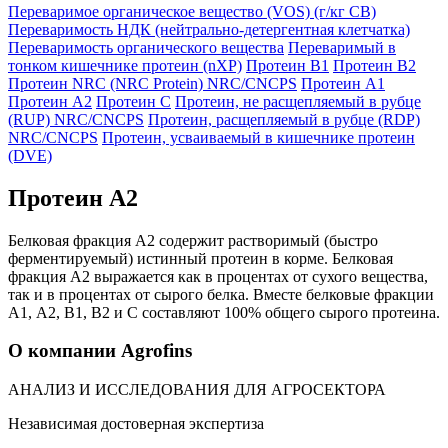
Переваримое органическое вещество (VOS) (г/кг СВ)
Переваримость НДК (нейтрально-детергентная клетчатка)
Переваримость органического вещества
Переваримый в
тонком кишечнике протеин (nXP)
Протеин B1
Протеин B2
Протеин NRC (NRC Protein) NRC/CNCPS
Протеин А1
Протеин А2
Протеин С
Протеин, не расщепляемый в рубце
(RUP) NRC/CNCPS
Протеин, расщепляемый в рубце (RDP)
NRC/CNCPS
Протеин, усваиваемый в кишечнике протеин
(DVE)
Протеин А2
Белковая фракция А2 содержит растворимый (быстро
ферментируемый) истинный протеин в корме. Белковая
фракция А2 выражается как в процентах от сухого вещества,
так и в процентах от сырого белка. Вместе белковые фракции
А1, А2, В1, В2 и C составляют 100% общего сырого протеина.
О компании Agrofins
АНАЛИЗ И ИССЛЕДОВАНИЯ ДЛЯ АГРОСЕКТОРА
Независимая достоверная экспертиза