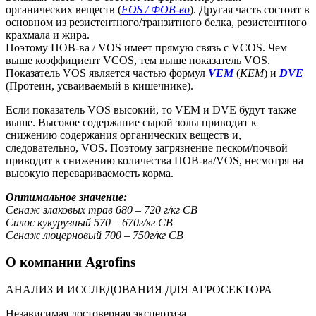
органических веществ (
FOS / ФОВ-во
). Другая часть состоит в
основном из резистентного/транзитного белка, резистентного
крахмала и жира.
Поэтому ПОВ-ва / VOS имеет прямую связь с VCOS. Чем
выше коэффициент VCOS, тем выше показатель VOS.
Показатель VOS является частью формул
VEM
(
КЕМ
) и
DVE
(Протеин, усваиваемый в кишечнике).
Если показатель VOS высокий, то VEM и DVE будут также
выше. Высокое содержание сырой золы приводит к
снижению содержания органических веществ и,
следовательно, VOS. Поэтому загрязнение песком/почвой
приводит к снижению количества ПОВ-ва/VOS, несмотря на
высокую перевариваемость корма.
Оптимальное значение:
Сенаж злаковых трав 680 – 720 г/кг СВ
Силос кукурузный 570 – 670г/кг СВ
Сенаж люцерновый 700 – 750г/кг СВ
О компании Agrofins
АНАЛИЗ И ИССЛЕДОВАНИЯ ДЛЯ АГРОСЕКТОРА
Независимая достоверная экспертиза