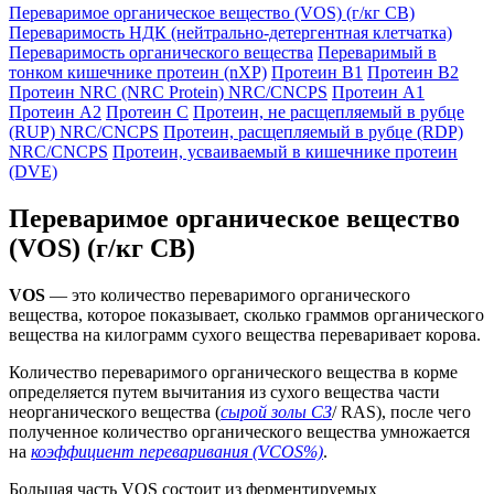
Переваримое органическое вещество (VOS) (г/кг СВ)
Переваримость НДК (нейтрально-детергентная клетчатка)
Переваримость органического вещества
Переваримый в
тонком кишечнике протеин (nXP)
Протеин B1
Протеин B2
Протеин NRC (NRC Protein) NRC/CNCPS
Протеин А1
Протеин А2
Протеин С
Протеин, не расщепляемый в рубце
(RUP) NRC/CNCPS
Протеин, расщепляемый в рубце (RDP)
NRC/CNCPS
Протеин, усваиваемый в кишечнике протеин
(DVE)
Переваримое органическое вещество
(VOS) (г/кг СВ)
VOS
— это количество переваримого органического
вещества, которое показывает, сколько граммов органического
вещества на килограмм сухого вещества переваривает корова.
Количество переваримого органического вещества в корме
определяется путем вычитания из сухого вещества части
неорганического вещества (
сырой золы СЗ
/ RAS), после чего
полученное количество органического вещества умножается
на
коэффициент переваривания (VCOS%)
.
Большая часть VOS состоит из ферментируемых