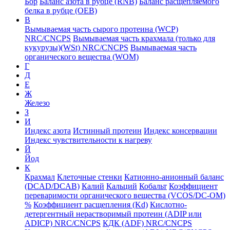
Бор
Баланс азота в рубце (RNB)
Баланс расщепляемого
белка в рубце (ОЕВ)
В
Вымываемая часть сырого протеина (WCP)
NRC/CNCPS
Вымываемая часть крахмала (только для
кукурузы)(WSt) NRC/CNCPS
Вымываемая часть
органического вещества (WOM)
Г
Д
Е
Ж
Железо
З
И
Индекс азота
Истинный протеин
Индекс консервации
Индекс чувствительности к нагреву
Й
Йод
К
Крахмал
Клеточные стенки
Катионно-анионный баланс
(DCAD/DCAB)
Калий
Кальций
Кобальт
Коэффициент
переваримости органического вещества (VCOS/DC-OM)
%
Коэффициент расщепления (Kd)
Кислотно-
детергентный нерастворимый протеин (ADIP или
ADICP) NRC/CNCPS
КДК (ADF) NRC/CNCPS