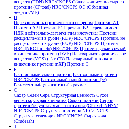
веществ (TDN) NRC/CNCPS
Общее количество сырого
протеина (CP total) NRC/CNCPS
ОЭ (Обменная
энергия/ME)
П
Переваримость органического вещества
Протеин А1
Протеин А2
Протеин B1
Протеин B2
Переваримость
НДК (нейтрально-детергентная клетчатка)
Протеин,
расщепляемый в рубце (RDP) NRC/CNCPS
Протеин, не
расщепляемый в рубце (RUP) NRC/CNCPS
Протеин
NRC (NRC Protein) NRC/CNCPS
Протеин, усваиваемый
в кишечнике протеин (DVE)
Переваримое органическое
вещество (VOS) (г/кг СВ)
Переваримый в тонком
кишечнике протеин (nXP)
Протеин С
Р
Растворимый сырой протеин
Растворимый протеин
NRC/CNCPS
Растворимый сырой протеин (%)
Резистентный (транзитный) крахмал
С
Сахар
Селен
Сера
Структурная ценность
Сухое
вещество
Сырая клетчатка
Сырой протеин
Сырой
протеин без учета аммиачного азота (CP excl. NH3N)
NRC/CNCPS
Структура протеина NRC/CNCPS
Структура углеводов NRC/CNCPS
Сырая зола
(Crudeash)
Т