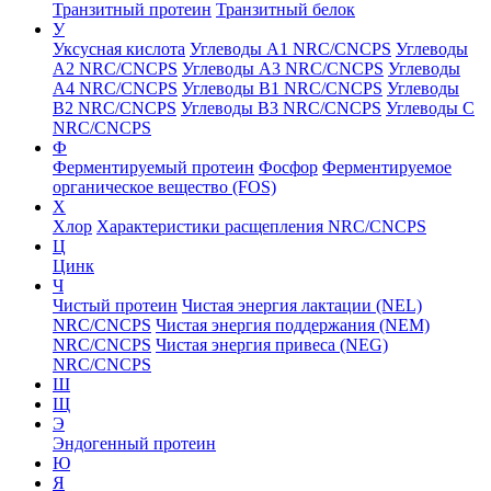
Транзитный протеин
Транзитный белок
У
Уксусная кислота
Углеводы A1 NRC/CNCPS
Углеводы
A2 NRC/CNCPS
Углеводы A3 NRC/CNCPS
Углеводы
A4 NRC/CNCPS
Углеводы B1 NRC/CNCPS
Углеводы
B2 NRC/CNCPS
Углеводы B3 NRC/CNCPS
Углеводы C
NRC/CNCPS
Ф
Ферментируемый протеин
Фосфор
Ферментируемое
органическое вещество (FOS)
Х
Хлор
Характеристики расщепления NRC/CNCPS
Ц
Цинк
Ч
Чистый протеин
Чистая энергия лактации (NEL)
NRC/CNCPS
Чистая энергия поддержания (NEM)
NRC/CNCPS
Чистая энергия привеса (NEG)
NRC/CNCPS
Ш
Щ
Э
Эндогенный протеин
Ю
Я