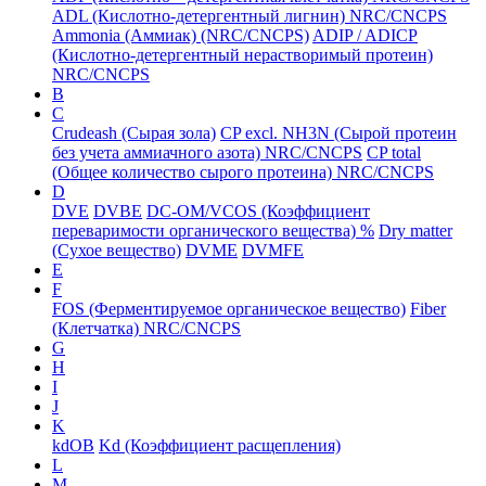
ADL (Кислотно-детергентный лигнин) NRC/CNCPS
Ammonia (Аммиак) (NRC/CNCPS)
ADIP / ADICP
(Кислотно-детергентный нерастворимый протеин)
NRC/CNCPS
B
C
Crudeash (Сырая зола)
CP excl. NH3N (Сырой протеин
без учета аммиачного азота) NRC/CNCPS
CP total
(Общее количество сырого протеина) NRC/CNCPS
D
DVE
DVBE
DC-OM/VCOS (Коэффициент
переваримости органического вещества) %
Dry matter
(Сухое вещество)
DVME
DVMFE
E
F
FOS (Ферментируемое органическое вещество)
Fiber
(Клетчатка) NRC/CNCPS
G
H
I
J
K
kdOB
Kd (Коэффициент расщепления)
L
M