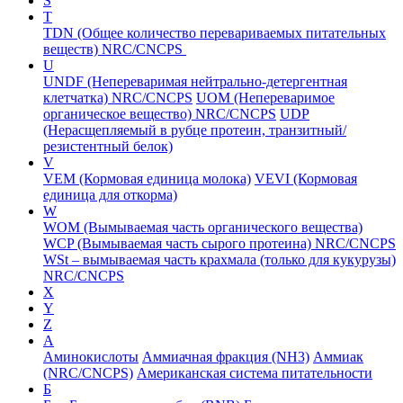
S
T
TDN (Общее количество перевариваемых питательных
веществ) NRC/CNCPS
U
UNDF (Непереваримая нейтрально-детергентная
клетчатка) NRC/CNCPS
UOM (Непереваримое
органическое вещество) NRC/CNCPS
UDP
(Нерасщепляемый в рубце протеин, транзитный/
резистентный белок)
V
VEM (Кормовая единица молока)
VEVI (Кормовая
единица для откорма)
W
WOM (Вымываемая часть органического вещества)
WCP (Вымываемая часть сырого протеина) NRC/CNCPS
WSt – вымываемая часть крахмала (только для кукурузы)
NRC/CNCPS
X
Y
Z
А
Аминокислоты
Аммиачная фракция (NH3)
Аммиак
(NRC/CNCPS)
Американская система питательности
Б