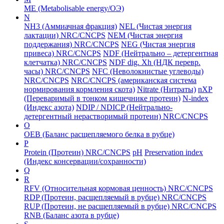
ME (Metabolisable energy/ОЭ)
N
NH3 (Аммиачная фракция)
NEL (Чистая энергия
лактации) NRC/CNCPS
NEM (Чистая энергия
поддержания) NRC/CNCPS
NEG (Чистая энергия
привеса) NRC/CNCPS
NDF (Нейтрально – детергентная
клетчатка) NRC/CNCPS
NDF dig. Xh (НДК перевр.
часы) NRC/CNCPS
NFC (Неволокнистые углеводы)
NRC/CNCPS
NRC/CNCPS (американская система
нормирования кормления скота)
Nitrate (Нитраты)
nXP
(Переваримый в тонком кишечнике протеин)
N-index
(Индекс азота)
NDIP / NDICP (Нейтрально-
детергентный нерастворимый протеин) NRC/CNCPS
O
ОЕВ (Баланс расщепляемого белка в рубце)
P
Protein (Протеин) NRC/CNCPS
рН
Preservation index
(Индекс консервации/сохранности)
Q
R
RFV (Относительная кормовая ценность) NRC/CNCPS
RDP (Протеин, расщепляемый в рубце) NRC/CNCPS
RUP (Протеин, не расщепляемый в рубце) NRC/CNCPS
RNB (Баланс азота в рубце)