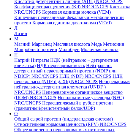
Кислотно-детергентный лигнин (ADL) NRC/CNCPS
Коэффициент расщепления (Kd) NRC/CNCPS
Клетчатка
NRC/CNCPS
Кормовая единица молока (VEM)
Кишечный переваримый фекальный метаболический
протеин
Кормовая единица для откорма (VEVI)
Л
Лизин
М
Магний
Марганец
Масляная кислота
Медь
Метионин
Микробный протеин
Молибден
Молочная кислота
Н
Натрий
Нитраты
НДК (нейтрально – детергентная
клетчатка)
НДК перевариваемость
Нейтрально-
детергентный нерастворимый протеин (NDIP или
NDICP) NRC/CNCPS
НДК (NDF) NRC/CNCPS
НДК
перевр. часы (NDF dig. Xh) NRC/CNCPS
Непереваримая
нейтрально-детергентная клетчатка (UNDF )
NRC/CNCPS
Непереваримое органическое вещество
(UOM) NRC/CNCPS
Неволокнистые углеводы (NFC)
NRC/CNCPS
Нерасщепляемый в рубце протеин
(транзитный/резистентный белок/UDP)
О
Общий сырой протеин (нидерландская система)
Относительная кормовая ценность (RFV) NRC/CNCPS
Общее количество перевариваемых питательных