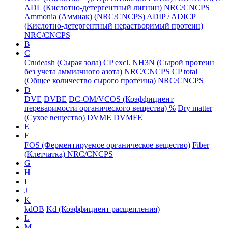
ADL (Кислотно-детергентный лигнин) NRC/CNCPS
Ammonia (Аммиак) (NRC/CNCPS)
ADIP / ADICP
(Кислотно-детергентный нерастворимый протеин)
NRC/CNCPS
B
C
Crudeash (Сырая зола)
CP excl. NH3N (Сырой протеин
без учета аммиачного азота) NRC/CNCPS
CP total
(Общее количество сырого протеина) NRC/CNCPS
D
DVE
DVBE
DC-OM/VCOS (Коэффициент
переваримости органического вещества) %
Dry matter
(Сухое вещество)
DVME
DVMFE
E
F
FOS (Ферментируемое органическое вещество)
Fiber
(Клетчатка) NRC/CNCPS
G
H
I
J
K
kdOB
Kd (Коэффициент расщепления)
L
M