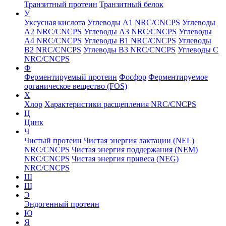
Транзитный протеин
Транзитный белок
У
Уксусная кислота
Углеводы A1 NRC/CNCPS
Углеводы
A2 NRC/CNCPS
Углеводы A3 NRC/CNCPS
Углеводы
A4 NRC/CNCPS
Углеводы B1 NRC/CNCPS
Углеводы
B2 NRC/CNCPS
Углеводы B3 NRC/CNCPS
Углеводы C
NRC/CNCPS
Ф
Ферментируемый протеин
Фосфор
Ферментируемое
органическое вещество (FOS)
Х
Хлор
Характеристики расщепления NRC/CNCPS
Ц
Цинк
Ч
Чистый протеин
Чистая энергия лактации (NEL)
NRC/CNCPS
Чистая энергия поддержания (NEM)
NRC/CNCPS
Чистая энергия привеса (NEG)
NRC/CNCPS
Ш
Щ
Э
Эндогенный протеин
Ю
Я