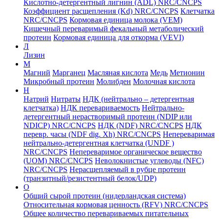
Кислотно-детергентный лигнин (ADL) NRC/CNCPS
Коэффициент расщепления (Kd) NRC/CNCPS
Клетчатка
NRC/CNCPS
Кормовая единица молока (VEM)
Кишечный переваримый фекальный метаболический
протеин
Кормовая единица для откорма (VEVI)
Л
Лизин
М
Магний
Марганец
Масляная кислота
Медь
Метионин
Микробный протеин
Молибден
Молочная кислота
Н
Натрий
Нитраты
НДК (нейтрально – детергентная
клетчатка)
НДК перевариваемость
Нейтрально-
детергентный нерастворимый протеин (NDIP или
NDICP) NRC/CNCPS
НДК (NDF) NRC/CNCPS
НДК
перевр. часы (NDF dig. Xh) NRC/CNCPS
Непереваримая
нейтрально-детергентная клетчатка (UNDF )
NRC/CNCPS
Непереваримое органическое вещество
(UOM) NRC/CNCPS
Неволокнистые углеводы (NFC)
NRC/CNCPS
Нерасщепляемый в рубце протеин
(транзитный/резистентный белок/UDP)
О
Общий сырой протеин (нидерландская система)
Относительная кормовая ценность (RFV) NRC/CNCPS
Общее количество перевариваемых питательных