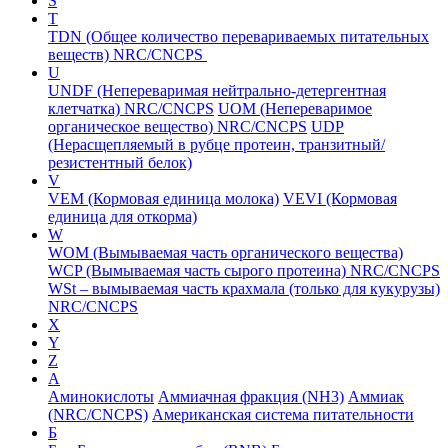
S
T
TDN (Общее количество перевариваемых питательных
веществ) NRC/CNCPS
U
UNDF (Непереваримая нейтрально-детергентная
клетчатка) NRC/CNCPS
UOM (Непереваримое
органическое вещество) NRC/CNCPS
UDP
(Нерасщепляемый в рубце протеин, транзитный/
резистентный белок)
V
VEM (Кормовая единица молока)
VEVI (Кормовая
единица для откорма)
W
WOM (Вымываемая часть органического вещества)
WCP (Вымываемая часть сырого протеина) NRC/CNCPS
WSt – вымываемая часть крахмала (только для кукурузы)
NRC/CNCPS
X
Y
Z
А
Аминокислоты
Аммиачная фракция (NH3)
Аммиак
(NRC/CNCPS)
Американская система питательности
Б