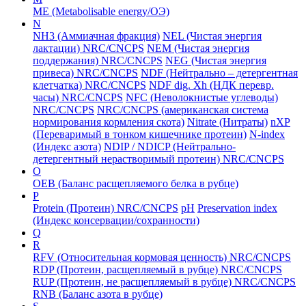
ME (Metabolisable energy/ОЭ)
N
NH3 (Аммиачная фракция)
NEL (Чистая энергия
лактации) NRC/CNCPS
NEM (Чистая энергия
поддержания) NRC/CNCPS
NEG (Чистая энергия
привеса) NRC/CNCPS
NDF (Нейтрально – детергентная
клетчатка) NRC/CNCPS
NDF dig. Xh (НДК перевр.
часы) NRC/CNCPS
NFC (Неволокнистые углеводы)
NRC/CNCPS
NRC/CNCPS (американская система
нормирования кормления скота)
Nitrate (Нитраты)
nXP
(Переваримый в тонком кишечнике протеин)
N-index
(Индекс азота)
NDIP / NDICP (Нейтрально-
детергентный нерастворимый протеин) NRC/CNCPS
O
ОЕВ (Баланс расщепляемого белка в рубце)
P
Protein (Протеин) NRC/CNCPS
рН
Preservation index
(Индекс консервации/сохранности)
Q
R
RFV (Относительная кормовая ценность) NRC/CNCPS
RDP (Протеин, расщепляемый в рубце) NRC/CNCPS
RUP (Протеин, не расщепляемый в рубце) NRC/CNCPS
RNB (Баланс азота в рубце)