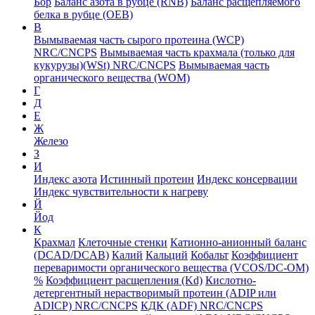
Бор
Баланс азота в рубце (RNB)
Баланс расщепляемого
белка в рубце (ОЕВ)
В
Вымываемая часть сырого протеина (WCP)
NRC/CNCPS
Вымываемая часть крахмала (только для
кукурузы)(WSt) NRC/CNCPS
Вымываемая часть
органического вещества (WOM)
Г
Д
Е
Ж
Железо
З
И
Индекс азота
Истинный протеин
Индекс консервации
Индекс чувствительности к нагреву
Й
Йод
К
Крахмал
Клеточные стенки
Катионно-анионный баланс
(DCAD/DCAB)
Калий
Кальций
Кобальт
Коэффициент
переваримости органического вещества (VCOS/DC-OM)
%
Коэффициент расщепления (Kd)
Кислотно-
детергентный нерастворимый протеин (ADIP или
ADICP) NRC/CNCPS
КДК (ADF) NRC/CNCPS