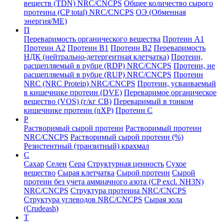
веществ (TDN) NRC/CNCPS
Общее количество сырого
протеина (CP total) NRC/CNCPS
ОЭ (Обменная
энергия/ME)
П
Переваримость органического вещества
Протеин А1
Протеин А2
Протеин B1
Протеин B2
Переваримость
НДК (нейтрально-детергентная клетчатка)
Протеин,
расщепляемый в рубце (RDP) NRC/CNCPS
Протеин, не
расщепляемый в рубце (RUP) NRC/CNCPS
Протеин
NRC (NRC Protein) NRC/CNCPS
Протеин, усваиваемый
в кишечнике протеин (DVE)
Переваримое органическое
вещество (VOS) (г/кг СВ)
Переваримый в тонком
кишечнике протеин (nXP)
Протеин С
Р
Растворимый сырой протеин
Растворимый протеин
NRC/CNCPS
Растворимый сырой протеин (%)
Резистентный (транзитный) крахмал
С
Сахар
Селен
Сера
Структурная ценность
Сухое
вещество
Сырая клетчатка
Сырой протеин
Сырой
протеин без учета аммиачного азота (CP excl. NH3N)
NRC/CNCPS
Структура протеина NRC/CNCPS
Структура углеводов NRC/CNCPS
Сырая зола
(Crudeash)
Т