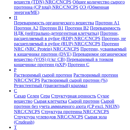
веществ (TDN) NRC/CNCPS
Общее количество сырого
протеина (CP total) NRC/CNCPS
ОЭ (Обменная
энергия/ME)
П
Переваримость органического вещества
Протеин А1
Протеин А2
Протеин B1
Протеин B2
Переваримость
НДК (нейтрально-детергентная клетчатка)
Протеин,
расщепляемый в рубце (RDP) NRC/CNCPS
Протеин, не
расщепляемый в рубце (RUP) NRC/CNCPS
Протеин
NRC (NRC Protein) NRC/CNCPS
Протеин, усваиваемый
в кишечнике протеин (DVE)
Переваримое органическое
вещество (VOS) (г/кг СВ)
Переваримый в тонком
кишечнике протеин (nXP)
Протеин С
Р
Растворимый сырой протеин
Растворимый протеин
NRC/CNCPS
Растворимый сырой протеин (%)
Резистентный (транзитный) крахмал
С
Сахар
Селен
Сера
Структурная ценность
Сухое
вещество
Сырая клетчатка
Сырой протеин
Сырой
протеин без учета аммиачного азота (CP excl. NH3N)
NRC/CNCPS
Структура протеина NRC/CNCPS
Структура углеводов NRC/CNCPS
Сырая зола
(Crudeash)
Т