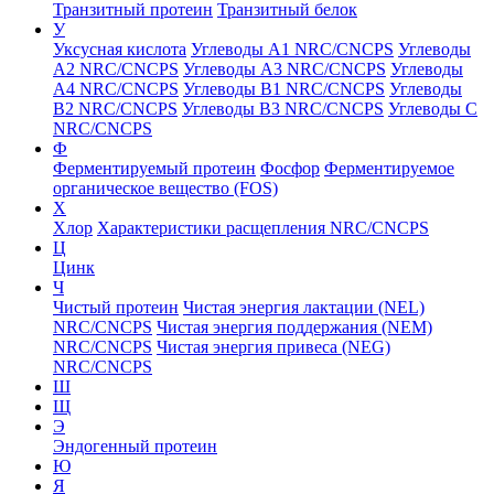
Транзитный протеин
Транзитный белок
У
Уксусная кислота
Углеводы A1 NRC/CNCPS
Углеводы
A2 NRC/CNCPS
Углеводы A3 NRC/CNCPS
Углеводы
A4 NRC/CNCPS
Углеводы B1 NRC/CNCPS
Углеводы
B2 NRC/CNCPS
Углеводы B3 NRC/CNCPS
Углеводы C
NRC/CNCPS
Ф
Ферментируемый протеин
Фосфор
Ферментируемое
органическое вещество (FOS)
Х
Хлор
Характеристики расщепления NRC/CNCPS
Ц
Цинк
Ч
Чистый протеин
Чистая энергия лактации (NEL)
NRC/CNCPS
Чистая энергия поддержания (NEM)
NRC/CNCPS
Чистая энергия привеса (NEG)
NRC/CNCPS
Ш
Щ
Э
Эндогенный протеин
Ю
Я