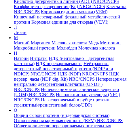
Кислотно-детергентный лигнин (ADL) NRC/CNCPS
Коэффициент расщепления (Kd) NRC/CNCPS
Клетчатка
NRC/CNCPS
Кормовая единица молока (VEM)
Кишечный переваримый фекальный метаболический
протеин
Кормовая единица для откорма (VEVI)
Л
Лизин
М
Магний
Марганец
Масляная кислота
Медь
Метионин
Микробный протеин
Молибден
Молочная кислота
Н
Натрий
Нитраты
НДК (нейтрально – детергентная
клетчатка)
НДК перевариваемость
Нейтрально-
детергентный нерастворимый протеин (NDIP или
NDICP) NRC/CNCPS
НДК (NDF) NRC/CNCPS
НДК
перевр. часы (NDF dig. Xh) NRC/CNCPS
Непереваримая
нейтрально-детергентная клетчатка (UNDF )
NRC/CNCPS
Непереваримое органическое вещество
(UOM) NRC/CNCPS
Неволокнистые углеводы (NFC)
NRC/CNCPS
Нерасщепляемый в рубце протеин
(транзитный/резистентный белок/UDP)
О
Общий сырой протеин (нидерландская система)
Относительная кормовая ценность (RFV) NRC/CNCPS
Общее количество перевариваемых питательных