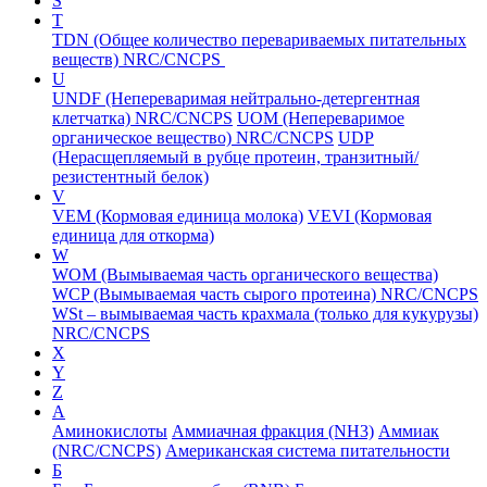
S
T
TDN (Общее количество перевариваемых питательных
веществ) NRC/CNCPS
U
UNDF (Непереваримая нейтрально-детергентная
клетчатка) NRC/CNCPS
UOM (Непереваримое
органическое вещество) NRC/CNCPS
UDP
(Нерасщепляемый в рубце протеин, транзитный/
резистентный белок)
V
VEM (Кормовая единица молока)
VEVI (Кормовая
единица для откорма)
W
WOM (Вымываемая часть органического вещества)
WCP (Вымываемая часть сырого протеина) NRC/CNCPS
WSt – вымываемая часть крахмала (только для кукурузы)
NRC/CNCPS
X
Y
Z
А
Аминокислоты
Аммиачная фракция (NH3)
Аммиак
(NRC/CNCPS)
Американская система питательности
Б