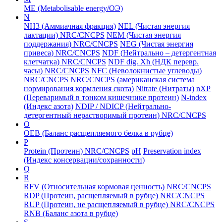
ME (Metabolisable energy/ОЭ)
N
NH3 (Аммиачная фракция)
NEL (Чистая энергия
лактации) NRC/CNCPS
NEM (Чистая энергия
поддержания) NRC/CNCPS
NEG (Чистая энергия
привеса) NRC/CNCPS
NDF (Нейтрально – детергентная
клетчатка) NRC/CNCPS
NDF dig. Xh (НДК перевр.
часы) NRC/CNCPS
NFC (Неволокнистые углеводы)
NRC/CNCPS
NRC/CNCPS (американская система
нормирования кормления скота)
Nitrate (Нитраты)
nXP
(Переваримый в тонком кишечнике протеин)
N-index
(Индекс азота)
NDIP / NDICP (Нейтрально-
детергентный нерастворимый протеин) NRC/CNCPS
O
ОЕВ (Баланс расщепляемого белка в рубце)
P
Protein (Протеин) NRC/CNCPS
рН
Preservation index
(Индекс консервации/сохранности)
Q
R
RFV (Относительная кормовая ценность) NRC/CNCPS
RDP (Протеин, расщепляемый в рубце) NRC/CNCPS
RUP (Протеин, не расщепляемый в рубце) NRC/CNCPS
RNB (Баланс азота в рубце)