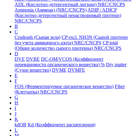
ADL (Кислотно-детергентный лигнин) NRC/CNCPS
Ammonia (Аммиак) (NRC/CNCPS)
ADIP / ADICP
(Кислотно-детергентный нерастворимый протеин)
NRC/CNCPS
B
C
Crudeash (Сырая зола)
CP excl. NH3N (Сырой протеин
без учета аммиачного азота) NRC/CNCPS
CP total
(Общее количество сырого протеина) NRC/CNCPS
D
DVE
DVBE
DC-OM/VCOS (Коэффициент
переваримости органического вещества) %
Dry matter
(Сухое вещество)
DVME
DVMFE
E
F
FOS (Ферментируемое органическое вещество)
Fiber
(Клетчатка) NRC/CNCPS
G
H
I
J
K
kdOB
Kd (Коэффициент расщепления)
L
M