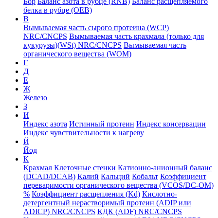
Бор
Баланс азота в рубце (RNB)
Баланс расщепляемого
белка в рубце (ОЕВ)
В
Вымываемая часть сырого протеина (WCP)
NRC/CNCPS
Вымываемая часть крахмала (только для
кукурузы)(WSt) NRC/CNCPS
Вымываемая часть
органического вещества (WOM)
Г
Д
Е
Ж
Железо
З
И
Индекс азота
Истинный протеин
Индекс консервации
Индекс чувствительности к нагреву
Й
Йод
К
Крахмал
Клеточные стенки
Катионно-анионный баланс
(DCAD/DCAB)
Калий
Кальций
Кобальт
Коэффициент
переваримости органического вещества (VCOS/DC-OM)
%
Коэффициент расщепления (Kd)
Кислотно-
детергентный нерастворимый протеин (ADIP или
ADICP) NRC/CNCPS
КДК (ADF) NRC/CNCPS